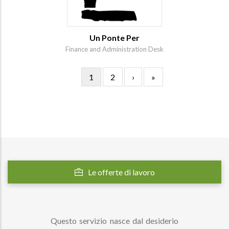
Un Ponte Per
Finance and Administration Desk
Pagina
1
Pagina
2
Pagina
›
Ultima
»
Paginazione
attuale
successiva
pagina
Le offerte di lavoro
Questo servizio nasce dal desiderio