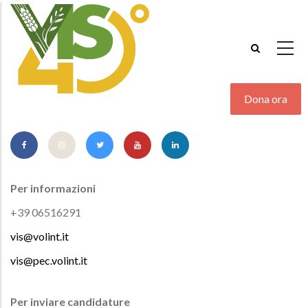
Salta
al
contenuto
principale
Dona ora
Per informazioni
+39 06516291
vis@volint.it
vis@pec.volint.it
Per inviare candidature