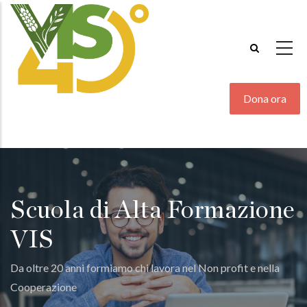
Salta
al
contenuto
principale
Dona ora
Scuola di Alta Formazione
VIS
Da oltre 20 anni formiamo chi lavora nel Non profit e nella
Cooperazione