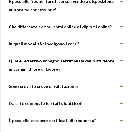
È possibile frequentare il corso avendo a disposizione
una scarsa connessione?
Che differenza c’è tra i corsi online e i diplomi online?
In quali modalità si svolgono i corsi?
Qual è l’effettivo impegno settimanale dello studente
in termini di ore di lavoro?
Sono previste prove di valutazione?
Da chi è composto lo staff didattico?
È possibile ottenere certificati di frequenza?