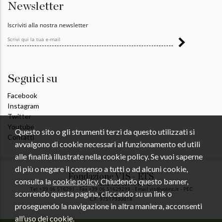
Newsletter
Iscriviti alla nostra newsletter
Seguici su
Facebook
Instagram
Twitter
Youtube
Questo sito o gli strumenti terzi da questo utilizzati si
Contatti
avvalgono di cookie necessari al funzionamento ed utili
alle finalità illustrate nella cookie policy. Se vuoi saperne
di più o negare il consenso a tutti o ad alcuni cookie,
Fondazione VIS - ETS
consulta la
cookie policy
. Chiudendo questo banner,
Via Appia Antica 126 00179 Roma
Tel +39 06 516291 - Fax +39 06 51629299 - Email vis@volint.it - PEC
scorrendo questa pagina, cliccando su un link o
vis@pec.volint.it
C.F. 97517930018
proseguendo la navigazione in altra maniera, acconsenti
all’uso dei cookie.