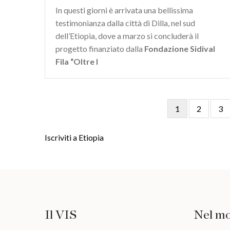
In questi giorni è arrivata una bellissima
testimonianza dalla città di Dilla, nel sud
dell’Etiopia, dove a marzo si concluderà il
progetto finanziato dalla
Fondazione Sidival
Fila “Oltre l
Pagina
1
Pagina
2
Pag
3
Paginazione
attuale
Iscriviti a Etiopia
Il VIS
Nel m