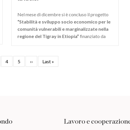
Nel mese di dicembre si è concluso il progetto
“Stabilità e sviluppo socio economico per le
comunità vulnerabili e marginalizzate nella
regione del Tigray in Etiopia”
finanziato da
ina
Pagina
4
Pagina
5
Pagina
››
Ultima
Last »
successiva
pagina
ondo
Lavoro e cooperazion