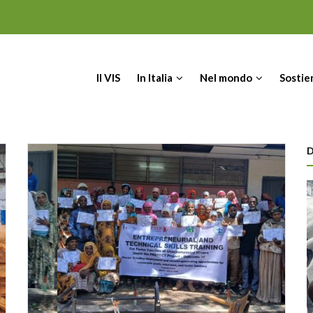
IN
Il VIS
In Italia
Nel mondo
Sostie
VIGATION
D