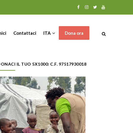
nici
Contattaci
ITA
Dona ora
ONACI IL TUO 5X1000: C.F. 97517930018