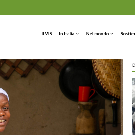
IN
Il VIS
In Italia
Nel mondo
Sostie
VIGATION
D