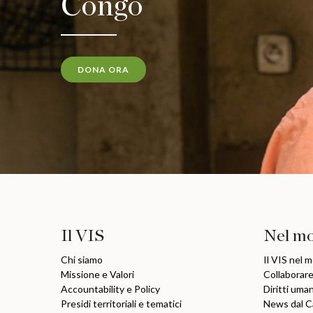
Congo
DONA ORA
Il VIS
Nel m
Chi siamo
Il VIS nel 
Missione e Valori
Collaborare
Accountability e Policy
Diritti uma
Presidi territoriali e tematici
News dal 