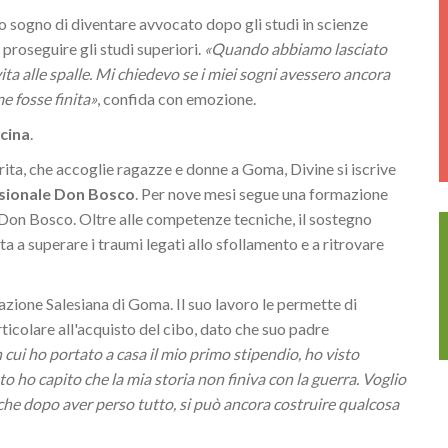
 sogno di diventare avvocato dopo gli studi in scienze
 proseguire gli studi superiori.
«Quando abbiamo lasciato
ita alle spalle. Mi chiedevo se i miei sogni avessero ancora
e fosse finita»
, confida con emozione.
cina
.
ita, che accoglie ragazze e donne a Goma, Divine si iscrive
sionale Don Bosco
. Per nove mesi segue una formazione
i Don Bosco. Oltre alle competenze tecniche, il sostegno
a a superare i traumi legati allo sfollamento e a ritrovare
gazione Salesiana di Goma. Il suo lavoro le permette di
rticolare all'acquisto del cibo, dato che suo padre
n cui ho portato a casa il mio primo stipendio, ho visto
to ho capito che la mia storia non finiva con la guerra. Voglio
che dopo aver perso tutto, si può ancora costruire qualcosa