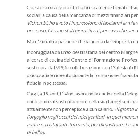
Questo sconvolgimento ha bruscamente frenato il suo
sociali, a causa della mancanza di mezzi finanziari per
Vichumbi, ho avuto l'impressione di lasciarmi la mia v
un senso. Ci sono stati giorni in cui pensavo che per m
Ma c'è un'altra passione che la anima da sempre: la
cu
Incoraggiata da un'ex destinataria del centro Margher
al corso di cucina del
Centro di Formazione Profes
sostenuta dal VIS, in collaborazione con i Salesiani d
psicosociale ricevuto durante la formazione l’ha aiutat
fiducia in se stessa.
Oggi, a 19 anni, Divine lavora nella cucina della Dele
contribuire al sostentamento della sua famiglia, in pa
attualmente non percepisce alcun salario.
«Il giorno i
l'orgoglio negli occhi dei miei genitori. In quel momen
aprire un ristorante tutto mio, per dimostrare che an
di bello».