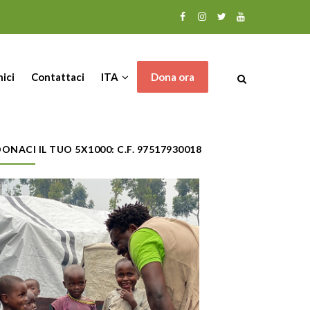
nici
Contattaci
ITA
Dona ora
ONACI IL TUO 5X1000: C.F. 97517930018