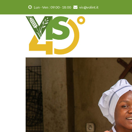
Salta
Lun - Ven : 09:00 - 18:00
vis@volint.it
al
contenuto
principale
MA
NA