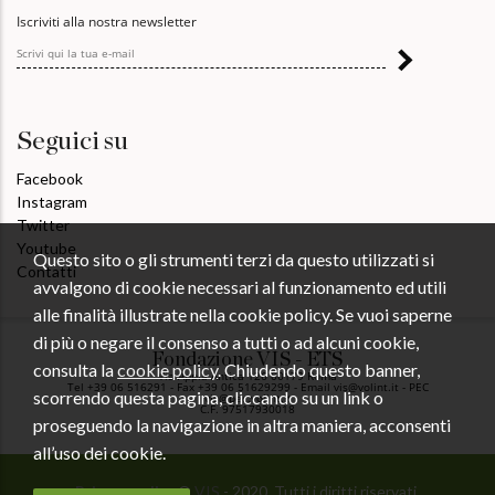
Iscriviti alla nostra newsletter
Seguici su
Facebook
Instagram
Twitter
Youtube
Questo sito o gli strumenti terzi da questo utilizzati si
Contatti
avvalgono di cookie necessari al funzionamento ed utili
alle finalità illustrate nella cookie policy. Se vuoi saperne
di più o negare il consenso a tutti o ad alcuni cookie,
Fondazione VIS - ETS
consulta la
cookie policy
. Chiudendo questo banner,
Via Appia Antica 126 00179 Roma
Tel +39 06 516291 - Fax +39 06 51629299 - Email vis@volint.it - PEC
scorrendo questa pagina, cliccando su un link o
vis@pec.volint.it
C.F. 97517930018
proseguendo la navigazione in altra maniera, acconsenti
all’uso dei cookie.
Privacy policy
©
VIS
- 2020. Tutti i diritti riservati.